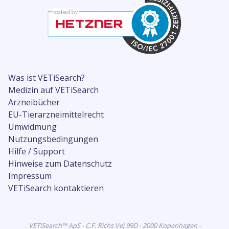
Was ist VETiSearch?
Medizin auf VETiSearch
Arzneibücher
EU-Tierarzneimittelrecht
Umwidmung
Nutzungsbedingungen
Hilfe / Support
Hinweise zum Datenschutz
Impressum
VETiSearch kontaktieren
VETiSearch™ ApS - C.F. Richs Vej 99D - 2000 Kopenhagen -