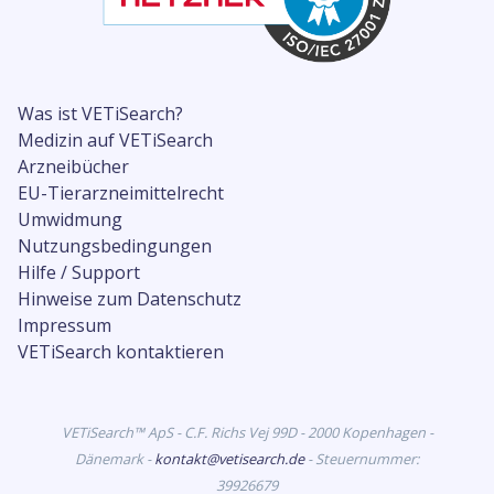
Was ist VETiSearch?
Medizin auf VETiSearch
Arzneibücher
EU-Tierarzneimittelrecht
Umwidmung
Nutzungsbedingungen
Hilfe / Support
Hinweise zum Datenschutz
Impressum
VETiSearch kontaktieren
VETiSearch™ ApS - C.F. Richs Vej 99D - 2000 Kopenhagen -
Dänemark -
kontakt@vetisearch.de
- Steuernummer:
39926679