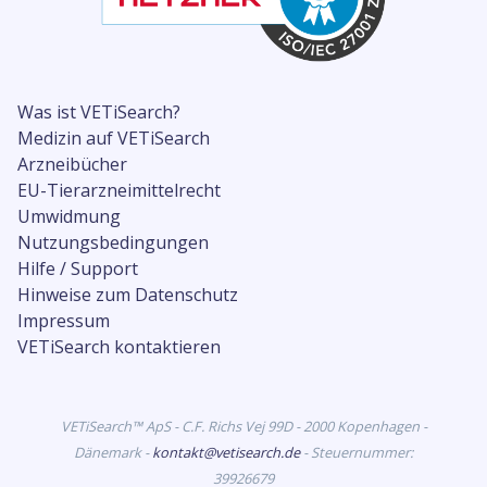
Was ist VETiSearch?
Medizin auf VETiSearch
Arzneibücher
EU-Tierarzneimittelrecht
Umwidmung
Nutzungsbedingungen
Hilfe / Support
Hinweise zum Datenschutz
Impressum
VETiSearch kontaktieren
VETiSearch™ ApS - C.F. Richs Vej 99D - 2000 Kopenhagen -
Dänemark -
kontakt@vetisearch.de
- Steuernummer:
39926679