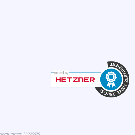
euernummer: 39926679