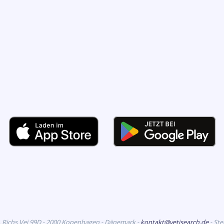
. Richs Vej 99D - 2000 Kopenhagen - Dänemark -
kontakt@vetisearch.de
- St