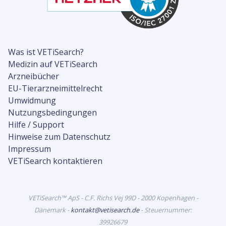
Was ist VETiSearch?
Medizin auf VETiSearch
Arzneibücher
EU-Tierarzneimittelrecht
Umwidmung
Nutzungsbedingungen
Hilfe / Support
Hinweise zum Datenschutz
Impressum
VETiSearch kontaktieren
VETiSearch™ ApS - C.F. Richs Vej 99D - 2000 Kopenhagen -
Dänemark -
kontakt@vetisearch.de
- Steuernummer:
39926679