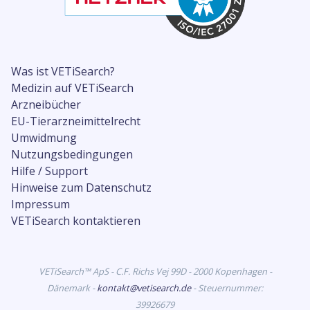
Was ist VETiSearch?
Medizin auf VETiSearch
Arzneibücher
EU-Tierarzneimittelrecht
Umwidmung
Nutzungsbedingungen
Hilfe / Support
Hinweise zum Datenschutz
Impressum
VETiSearch kontaktieren
VETiSearch™ ApS - C.F. Richs Vej 99D - 2000 Kopenhagen -
Dänemark -
kontakt@vetisearch.de
- Steuernummer:
39926679