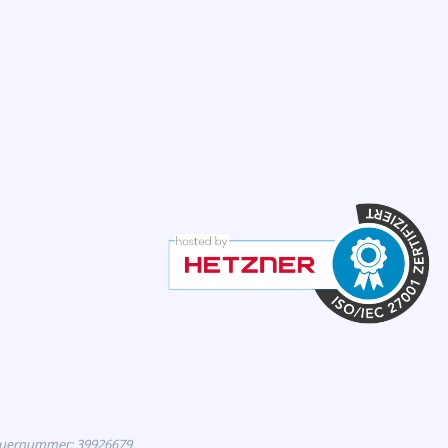
euernummer: 39926679