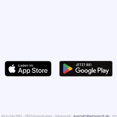
. Richs Vej 99D - 2000 Kopenhagen - Dänemark -
kontakt@vetisearch.de
- St