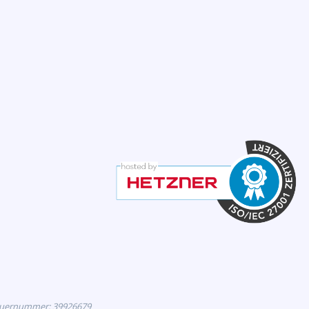
euernummer: 39926679