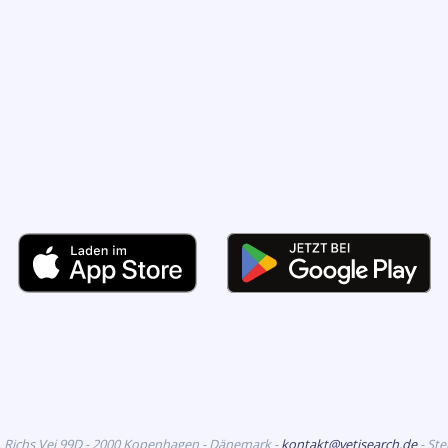
. Richs Vej 99D - 2000 Kopenhagen - Dänemark -
kontakt@vetisearch.de
- St