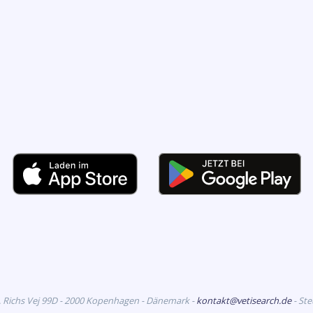
. Richs Vej 99D - 2000 Kopenhagen - Dänemark -
kontakt@vetisearch.de
- St