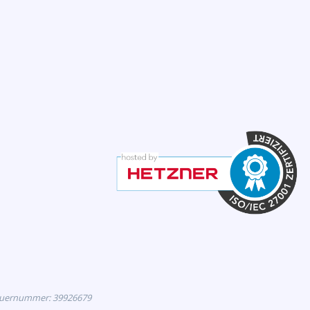
euernummer: 39926679