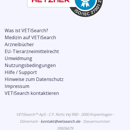
Was ist VETiSearch?
Medizin auf VETiSearch
Arzneibücher
EU-Tierarzneimittelrecht
Umwidmung
Nutzungsbedingungen
Hilfe / Support
Hinweise zum Datenschutz
Impressum
VETiSearch kontaktieren
VETiSearch™ ApS - C.F. Richs Vej 99D - 2000 Kopenhagen -
Dänemark -
kontakt@vetisearch.de
- Steuernummer:
39926679