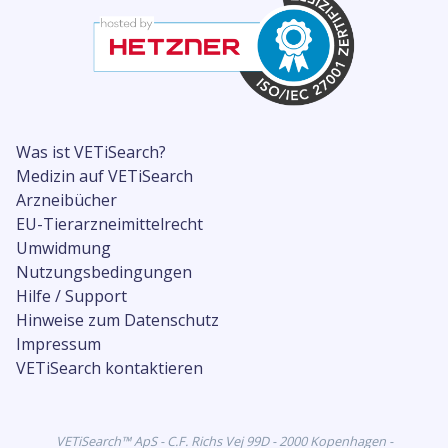
Was ist VETiSearch?
Medizin auf VETiSearch
Arzneibücher
EU-Tierarzneimittelrecht
Umwidmung
Nutzungsbedingungen
Hilfe / Support
Hinweise zum Datenschutz
Impressum
VETiSearch kontaktieren
VETiSearch™ ApS - C.F. Richs Vej 99D - 2000 Kopenhagen -