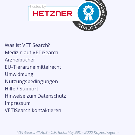
Was ist VETiSearch?
Medizin auf VETiSearch
Arzneibücher
EU-Tierarzneimittelrecht
Umwidmung
Nutzungsbedingungen
Hilfe / Support
Hinweise zum Datenschutz
Impressum
VETiSearch kontaktieren
VETiSearch™ ApS - C.F. Richs Vej 99D - 2000 Kopenhagen -