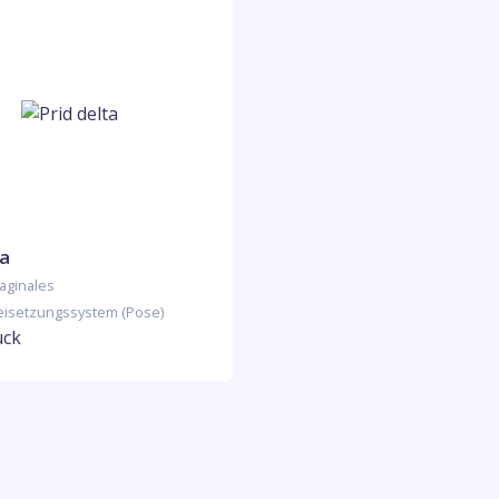
ta
Vaginales
reisetzungssystem (Pose)
ück