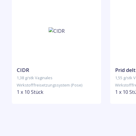
CIDR
Prid del
1,38 g/stk Vaginales
1,55 g/stk 
Wirkstofffreisetzungssystem (Pose)
Wirkstofff
1 x 10 Stück
1 x 10 St