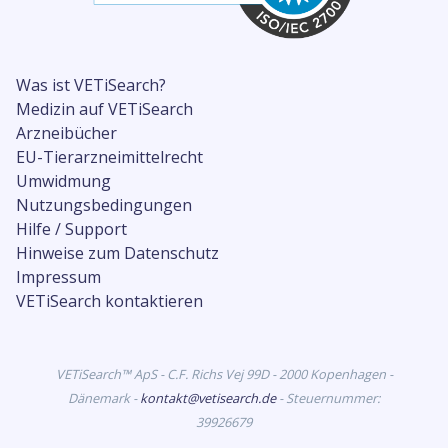
Was ist VETiSearch?
Medizin auf VETiSearch
Arzneibücher
EU-Tierarzneimittelrecht
Umwidmung
Nutzungsbedingungen
Hilfe / Support
Hinweise zum Datenschutz
Impressum
VETiSearch kontaktieren
VETiSearch™ ApS - C.F. Richs Vej 99D - 2000 Kopenhagen -
Dänemark -
kontakt@vetisearch.de
- Steuernummer:
39926679