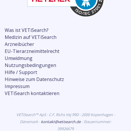
Was ist VETiSearch?
Medizin auf VETiSearch
Arzneibücher
EU-Tierarzneimittelrecht
Umwidmung
Nutzungsbedingungen
Hilfe / Support
Hinweise zum Datenschutz
Impressum
VETiSearch kontaktieren
VETiSearch™ ApS - C.F. Richs Vej 99D - 2000 Kopenhagen -
Dänemark -
kontakt@vetisearch.de
- Steuernummer:
39926679