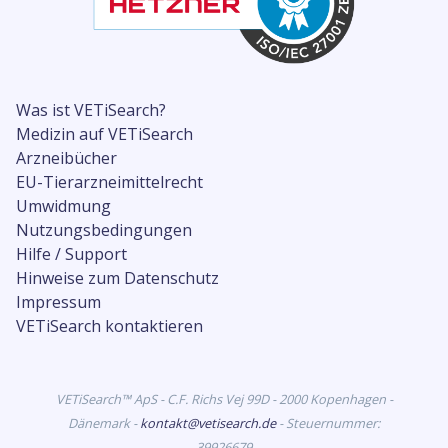
Was ist VETiSearch?
Medizin auf VETiSearch
Arzneibücher
EU-Tierarzneimittelrecht
Umwidmung
Nutzungsbedingungen
Hilfe / Support
Hinweise zum Datenschutz
Impressum
VETiSearch kontaktieren
VETiSearch™ ApS - C.F. Richs Vej 99D - 2000 Kopenhagen -
Dänemark -
kontakt@vetisearch.de
- Steuernummer:
39926679