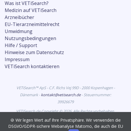
Was ist VETiSearch?
Medizin auf VETiSearch
Arzneibücher
EU-Tierarzneimittelrecht
Umwidmung
Nutzungsbedingungen
Hilfe / Support
Hinweise zum Datenschutz
Impressum
VETiSearch kontaktieren
VETiSearch™ ApS - C.F. Richs Vej 99D - 2000 Kopenhagen -
Dänemark -
kontakt@vetisearch.de
- Steuernummer:
39926679
VETiSearch.de Copyright © 2026. Alle Rechte vorbehalten.
VETiSearch enthält Informationen zu Tierarzneimitteln, die
🍪 Wir legen Wert auf Ihre Privatsphäre. Wir verwenden die
in Deutschland zur Vermarktung zugelassen sind, und
DSGVO/GDPR-sichere Webanalyse Matomo, die auch die EU