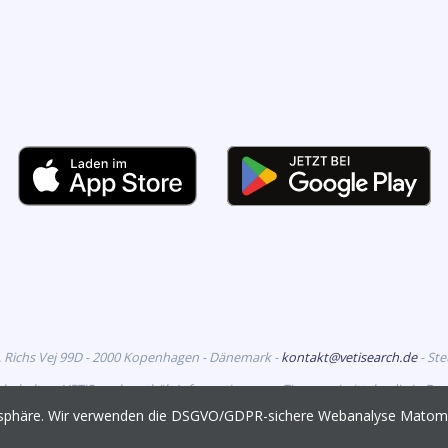
. Richs Vej 99D - 2000 Kopenhagen - Dänemark -
kontakt@vetisearch.de
- St
rbehalten. VETiSearch enthält Informationen zu Tierarzneimitteln, die in D
richtet sich an tiermedizinische Fachkreise.
vatsphäre. Wir verwenden die DSGVO/GDPR-sichere Webanalyse Mato