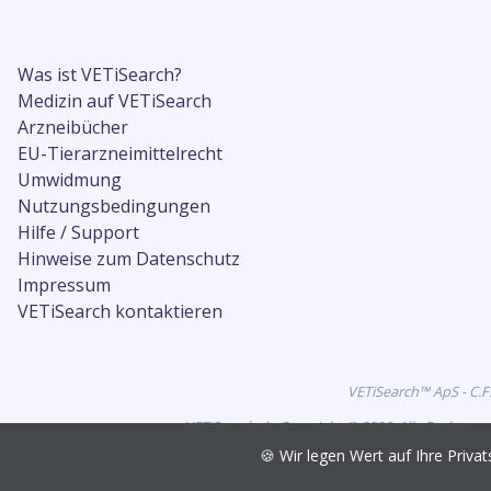
Was ist VETiSearch?
Medizin auf VETiSearch
Arzneibücher
EU-Tierarzneimittelrecht
Umwidmung
Nutzungsbedingungen
Hilfe / Support
Hinweise zum Datenschutz
Impressum
VETiSearch kontaktieren
VETiSearch™ ApS - C.F
VETiSearch.de Copyright © 2026. Alle Rechte vo
🍪 Wir legen Wert auf Ihre Pri