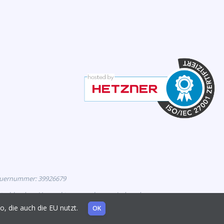
euernummer: 39926679
eutschland zur Vermarktung zugelassen sind, und
mo, die auch die EU nutzt.
OK