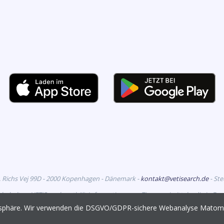
. Richs Vej 99D - 2000 Kopenhagen - Dänemark -
kontakt@vetisearch.de
- St
rbehalten. VETiSearch enthält Informationen zu Tierarzneimitteln, die in D
richtet sich an tiermedizinische Fachkreise.
vatsphäre. Wir verwenden die DSGVO/GDPR-sichere Webanalyse Mato