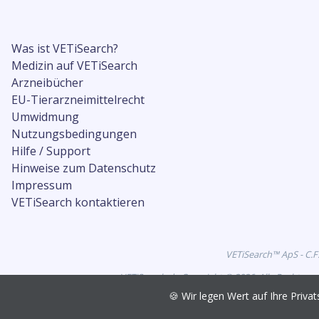
Was ist VETiSearch?
Medizin auf VETiSearch
Arzneibücher
EU-Tierarzneimittelrecht
Umwidmung
Nutzungsbedingungen
Hilfe / Support
Hinweise zum Datenschutz
Impressum
VETiSearch kontaktieren
VETiSearch™ ApS - C.F
VETiSearch.de Copyright © 2026. Alle Rechte vo
🍪 Wir legen Wert auf Ihre Pri