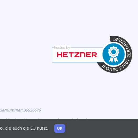
euernummer: 39926679
eutschland zur Vermarktung zugelassen sind, und
mo, die auch die EU nutzt.
OK