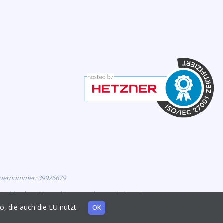
euernummer: 39926679
eutschland zur Vermarktung zugelassen sind, und
mo, die auch die EU nutzt.
OK