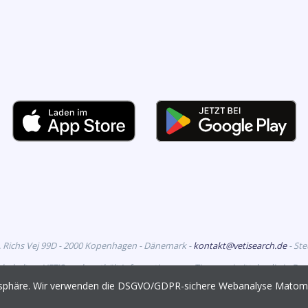
. Richs Vej 99D - 2000 Kopenhagen - Dänemark -
kontakt@vetisearch.de
- St
rbehalten. VETiSearch enthält Informationen zu Tierarzneimitteln, die in D
richtet sich an tiermedizinische Fachkreise.
vatsphäre. Wir verwenden die DSGVO/GDPR-sichere Webanalyse Mato