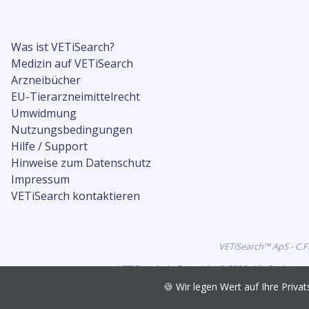
Was ist VETiSearch?
Medizin auf VETiSearch
Arzneibücher
EU-Tierarzneimittelrecht
Umwidmung
Nutzungsbedingungen
Hilfe / Support
Hinweise zum Datenschutz
Impressum
VETiSearch kontaktieren
VETiSearch™ ApS - C.F
VETiSearch.de Copyright © 2026. Alle Rechte vo
🍪 Wir legen Wert auf Ihre Pri