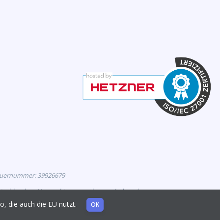
euernummer: 39926679
eutschland zur Vermarktung zugelassen sind, und
mo, die auch die EU nutzt.
OK