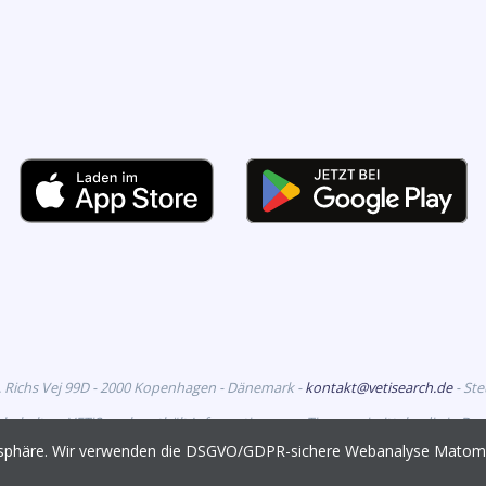
. Richs Vej 99D - 2000 Kopenhagen - Dänemark -
kontakt@vetisearch.de
- St
rbehalten. VETiSearch enthält Informationen zu Tierarzneimitteln, die in D
richtet sich an tiermedizinische Fachkreise.
vatsphäre. Wir verwenden die DSGVO/GDPR-sichere Webanalyse Mato