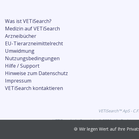
Was ist VETiSearch?
Medizin auf VETiSearch
Arzneibücher
EU-Tierarzneimittelrecht
Umwidmung
Nutzungsbedingungen
Hilfe / Support
Hinweise zum Datenschutz
Impressum
VETiSearch kontaktieren
VETiSearch™ ApS - C.F
VETiSearch.de Copyright © 2026. Alle Rechte vo
🍪 Wir legen Wert auf Ihre Pri