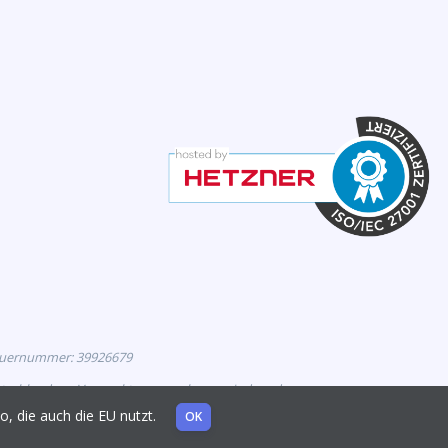
euernummer: 39926679
eutschland zur Vermarktung zugelassen sind, und
mo, die auch die EU nutzt.
OK