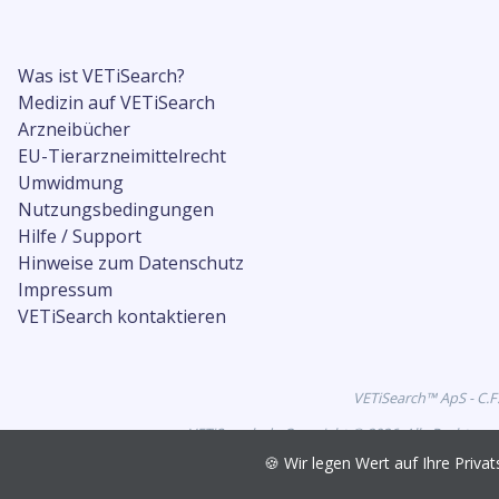
Was ist VETiSearch?
Medizin auf VETiSearch
Arzneibücher
EU-Tierarzneimittelrecht
Umwidmung
Nutzungsbedingungen
Hilfe / Support
Hinweise zum Datenschutz
Impressum
VETiSearch kontaktieren
VETiSearch™ ApS - C.F
VETiSearch.de Copyright © 2026. Alle Rechte vo
🍪 Wir legen Wert auf Ihre Pri