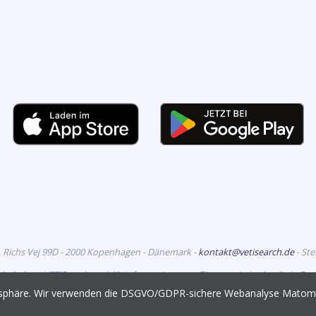
. Richs Vej 99D - 2000 Kopenhagen - Dänemark -
kontakt@vetisearch.de
- St
rbehalten. VETiSearch enthält Informationen zu Tierarzneimitteln, die in D
richtet sich an tiermedizinische Fachkreise.
vatsphäre. Wir verwenden die DSGVO/GDPR-sichere Webanalyse Mato