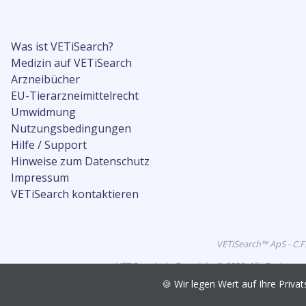
Was ist VETiSearch?
Medizin auf VETiSearch
Arzneibücher
EU-Tierarzneimittelrecht
Umwidmung
Nutzungsbedingungen
Hilfe / Support
Hinweise zum Datenschutz
Impressum
VETiSearch kontaktieren
VETiSearch™ ApS - C.F
VETiSearch.de Copyright © 2026. Alle Rechte vo
🍪 Wir legen Wert auf Ihre Pri