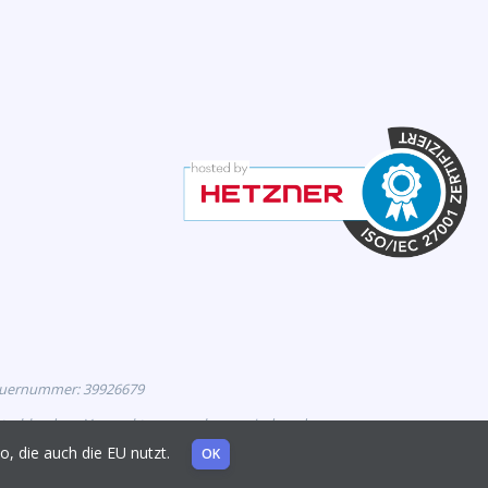
euernummer: 39926679
eutschland zur Vermarktung zugelassen sind, und
mo, die auch die EU nutzt.
OK