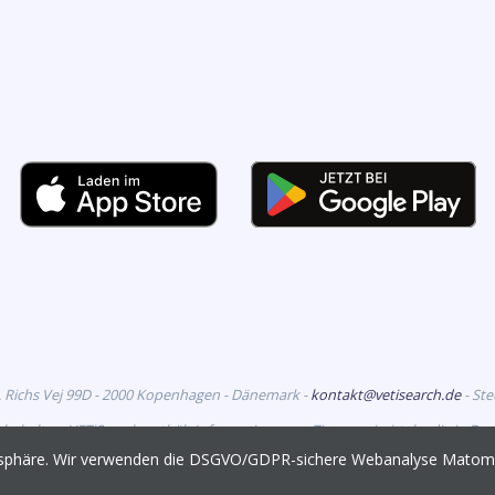
. Richs Vej 99D - 2000 Kopenhagen - Dänemark -
kontakt@vetisearch.de
- St
rbehalten. VETiSearch enthält Informationen zu Tierarzneimitteln, die in D
richtet sich an tiermedizinische Fachkreise.
vatsphäre. Wir verwenden die DSGVO/GDPR-sichere Webanalyse Mato