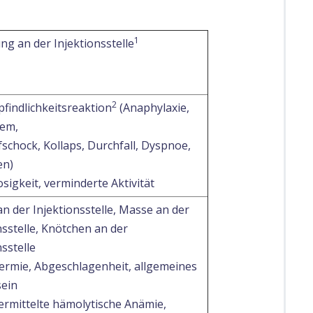
1
ng an der Injektionsstelle
2
indlichkeitsreaktion
(Anaphylaxie,
em,
fschock, Kollaps, Durchfall, Dyspnoe,
en)
osigkeit, verminderte Aktivität
n der Injektionsstelle, Masse an der
nsstelle, Knötchen an der
nsstelle
ermie, Abgeschlagenheit, allgemeines
ein
rmittelte hämolytische Anämie,