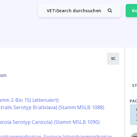
VETiSearch durchsuchen
Ko
SC
ion
S
amm 2-Bio 15) (attenuiert)
PA
tralis Serotyp Bratislava) (Stamm MSLB 1088)
icola Serotyp Canicola) (Stamm MSLB 1090)
terohaemorrhagiae, Serovar Icterohaemorrhagiae,