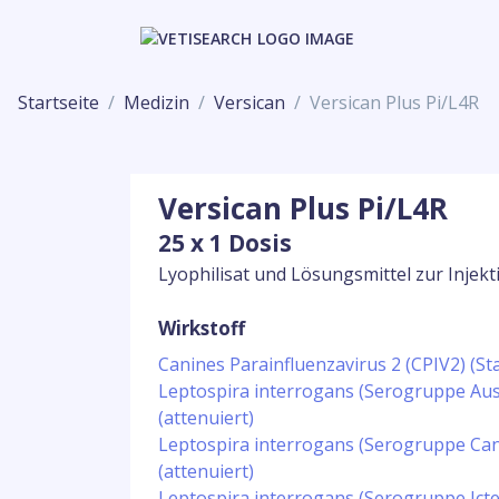
Startseite
Medizin
Versican
Versican Plus Pi/L4R
Versican Plus Pi/L4R
25 x 1 Dosis
Lyophilisat und Lösungsmittel zur Injekt
Wirkstoff
Canines Parainfluenzavirus 2 (CPIV2) (St
Leptospira interrogans (Serogruppe Aus
(attenuiert)
Leptospira interrogans (Serogruppe Can
(attenuiert)
Leptospira interrogans (Serogruppe Ic