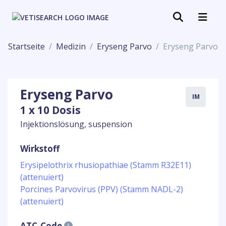
Startseite
Medizin
Eryseng Parvo
Eryseng Parvo
Eryseng Parvo
IM
1 x 10 Dosis
Injektionslösung, suspension
Wirkstoff
Erysipelothrix rhusiopathiae (Stamm R32E11)
(attenuiert)
Porcines Parvovirus (PPV) (Stamm NADL-2)
(attenuiert)
ATC-Code