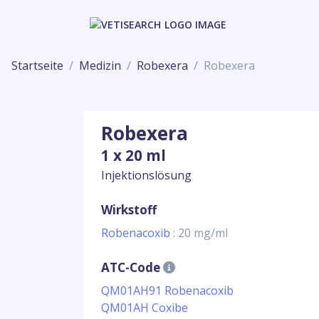
Startseite
Medizin
Robexera
Robexera
Robexera
1 x 20 ml
Injektionslösung
Wirkstoff
Robenacoxib
: 20 mg/ml
ATC-Code
QM01AH91 Robenacoxib
QM01AH Coxibe