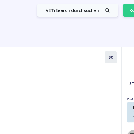
VETiSearch durchsuchen
Ko
SC
S
PA