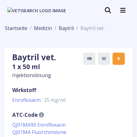
Startseite
Medizin
Baytril
Baytril vet.
Baytril vet.
IM
SC
B
1 x 50 ml
Injektionslösung
Wirkstoff
Enrofloxacin
: 25 mg/ml
ATC-Code
QJ01MA90 Enrofloxacin
QJ01MA Fluorchinolone