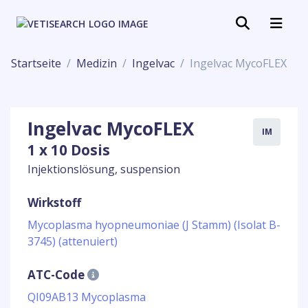
Startseite
Medizin
Ingelvac
Ingelvac MycoFLEX
Ingelvac MycoFLEX
IM
1 x 10 Dosis
Injektionslösung, suspension
Wirkstoff
Mycoplasma hyopneumoniae (J Stamm) (Isolat B-
3745) (attenuiert)
ATC-Code
QI09AB13 Mycoplasma