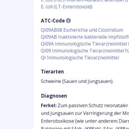
E. coli (LT-Enterotoxoid)
ATC-Code
QI09AB08 Escherichia und Clostridium
QI09AB Inaktivierte bakterielle Impfstof
QI09A Immunologische Tierarzneimittel 
QI09 Immunologische Tierarzneimittel f
QI Immunologische Tierarzneimittel
Tierarten
Schweine (Sauen und Jungsauen).
Diagnosen
Ferkel:
Zum passiven Schutz neonataler 
und Jungsauen zur Verringerung der Mor
Enterotoxikose (wie unter anderem Diar
Bakterien mit F4ab- (K88ab), F4ac- (K88a