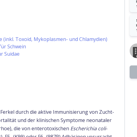
fe (inkl. Toxoid, Mykoplasmen- und Chlamydien)
für Schwein
ür Suidae
Ferkel durch die aktive Immunisierung von Zucht-
talität und der klinischen Symptome neonataler
rhoe), die von enterotoxischen
Escherichia coli
-
c), F5- (K99) oder F6- (987P) Adhäsinen verursacht