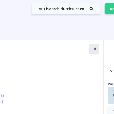
VETiSearch durchsuchen
Ko
IM
S
PA
rt)
t)