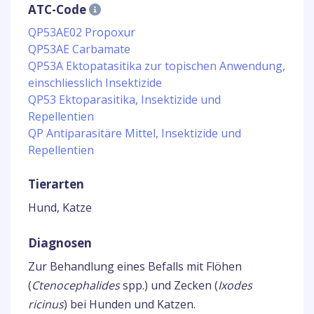
ATC-Code
QP53AE02 Propoxur
QP53AE Carbamate
QP53A Ektopatasitika zur topischen Anwendung,
einschliesslich Insektizide
QP53 Ektoparasitika, Insektizide und
Repellentien
QP Antiparasitäre Mittel, Insektizide und
Repellentien
Tierarten
Hund, Katze
Diagnosen
Zur Behandlung eines Befalls mit Flöhen
(
Ctenocephalides
spp.) und Zecken (
Ixodes
ricinus
) bei Hunden und Katzen.