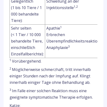
Gelegentlich
Schwellung an der
1,2
(1 bis 10 Tiere / 1
Injektionsstelle
000 behandelte
Tiere):
1
Sehr selten
Apathie
(< 1 Tier / 10 000
Erbrechen
behandelte Tiere,
Überempfindlichkeitsreaktion,
3
einschließlich
Anaphylaxie
Einzelfallberichte):
1
Vorübergehend.
2
Möglicherweise schmerzhaft, tritt innerhalb
einiger Stunden nach der Impfung auf. Klingt
innerhalb einiger Tage ohne Behandlung ab.
3
Im Falle einer solchen Reaktion muss eine
geeignete symptomatische Therapie erfolgen.
Katze: