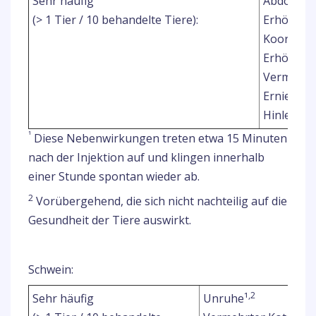
Sehr häufig
Abdominal
(> 1 Tier / 10 behandelte Tiere):
Erhöhte 
Koordina
Erhöhte 
Vermehrt
Erniedrig
1
Hinlegen
¹
Diese Nebenwirkungen treten etwa 15 Minuten
nach der Injektion auf und klingen innerhalb
einer Stunde spontan wieder ab.
2
Vorübergehend, die sich nicht nachteilig auf die
Gesundheit der Tiere auswirkt.
Schwein:
,2
Sehr häufig
Unruhe¹