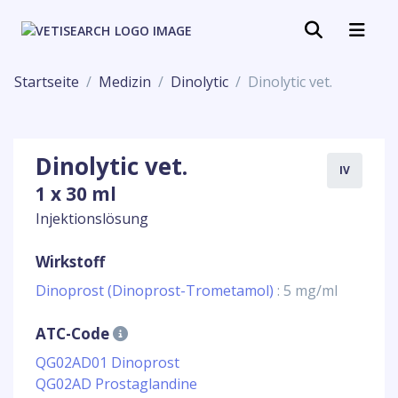
Startseite
Medizin
Dinolytic
Dinolytic vet.
Dinolytic vet.
IV
1 x 30 ml
Injektionslösung
Wirkstoff
Dinoprost (Dinoprost-Trometamol)
: 5 mg/ml
ATC-Code
QG02AD01 Dinoprost
QG02AD Prostaglandine