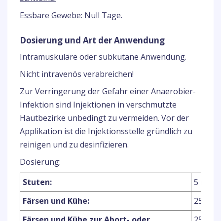
Essbare Gewebe: Null Tage.
Dosierung und Art der Anwendung
Intramuskuläre oder subkutane Anwendung.
Nicht intravenös verabreichen!
Zur Verringerung der Gefahr einer Anaerobier-
Infektion sind Injektionen in verschmutzte
Hautbezirke unbedingt zu vermeiden. Vor der
Applikation ist die Injektionsstelle gründlich zu
reinigen und zu desinfizieren.
Dosierung:
Stuten:
5 mg (1
Färsen und Kühe:
25 mg (
Färsen und Kühe zur Abort- oder
25 - 35