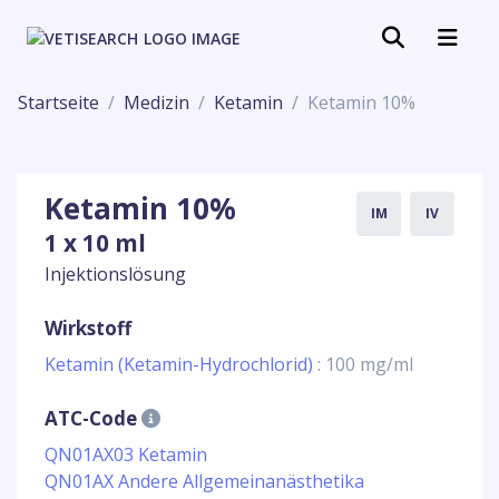
Startseite
Medizin
Ketamin
Ketamin 10%
Ketamin 10%
IM
IV
1 x 10 ml
Injektionslösung
Wirkstoff
Ketamin (Ketamin-Hydrochlorid)
: 100 mg/ml
ATC-Code
QN01AX03 Ketamin
QN01AX Andere Allgemeinanästhetika