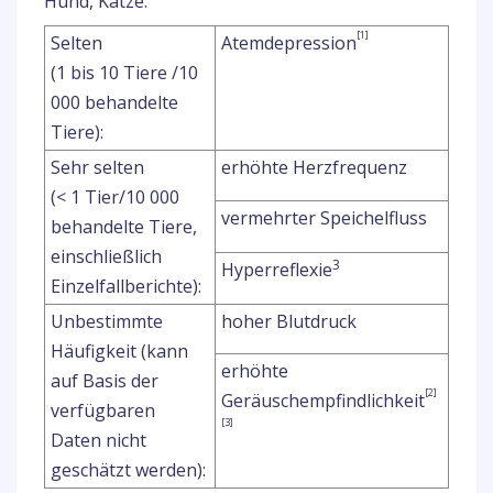
Hund, Katze:
[1]
Selten
Atemdepression
(1 bis 10 Tiere /10
000 behandelte
Tiere):
Sehr selten
erhöhte Herzfrequenz
(< 1 Tier/10 000
vermehrter Speichelfluss
behandelte Tiere,
einschließlich
3
Hyperreflexie
Einzelfallberichte):
Unbestimmte
hoher Blutdruck
Häufigkeit (kann
erhöhte
auf Basis der
[2]
Geräuschempfindlichkeit
verfügbaren
[3]
Daten nicht
geschätzt werden):