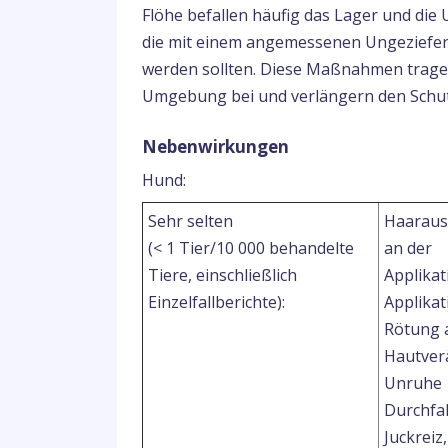
Flöhe befallen häufig das Lager und di
die mit einem angemessenen Ungeziefer
werden sollten. Diese Maßnahmen tragen
Umgebung bei und verlängern den Schut
Nebenwirkungen
Hund:
Sehr selten
Haarausf
(< 1 Tier/10 000 behandelte
an der
Tiere, einschließlich
Applikat
Einzelfallberichte):
Applikat
Rötung a
Hautverä
Unruhe
Durchfal
Juckreiz