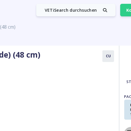
VETiSearch durchsuchen
Ko
 (48 cm)
de) (48 cm)
CU
S
PA