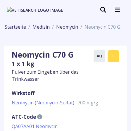
Startseite
Medizin
Neomycin
Neomycin C70 G
Neomycin C70 G
AQ
C
1 x 1 kg
Pulver zum Eingeben über das
Trinkwasser
Wirkstoff
Neomycin (Neomycin-Sulfat)
: 700 mg/g
ATC-Code
QA07AA01 Neomycin