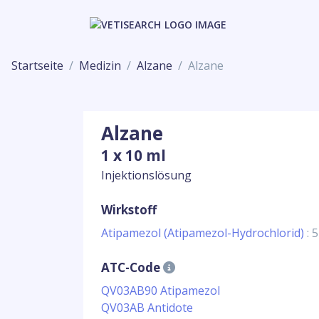
Startseite
Medizin
Alzane
Alzane
Alzane
1 x 10 ml
Injektionslösung
Wirkstoff
Atipamezol (Atipamezol-Hydrochlorid)
: 
ATC-Code
QV03AB90 Atipamezol
QV03AB Antidote