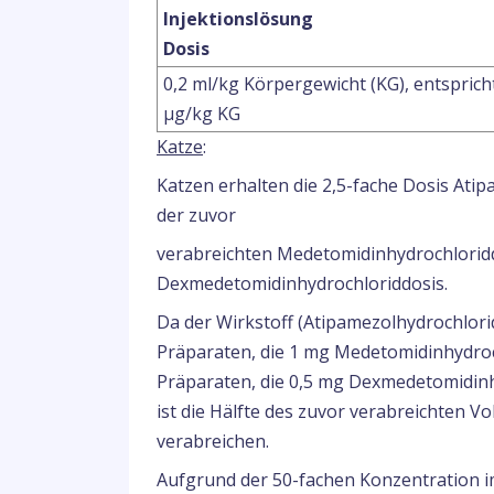
Injektionslösung
Dosis
0,2 ml/kg Körpergewicht (KG), entsprich
μg/kg KG
Katze
:
Katzen erhalten die 2,5-fache Dosis Ati
der zuvor
verabreichten Medetomidinhydrochloriddo
Dexmedetomidinhydrochloriddosis.
Da der Wirkstoff (Atipamezolhydrochlorid
Präparaten, die 1 mg Medetomidinhydroch
Präparaten, die 0,5 mg Dexmedetomidinhy
ist die Hälfte des zuvor verabreichten
verabreichen.
Aufgrund der 50-fachen Konzentration im