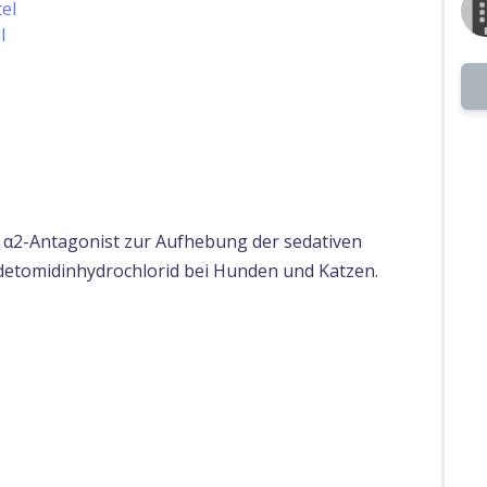
el
l
er α2-Antagonist zur Aufhebung der sedativen
etomidinhydrochlorid bei Hunden und Katzen.