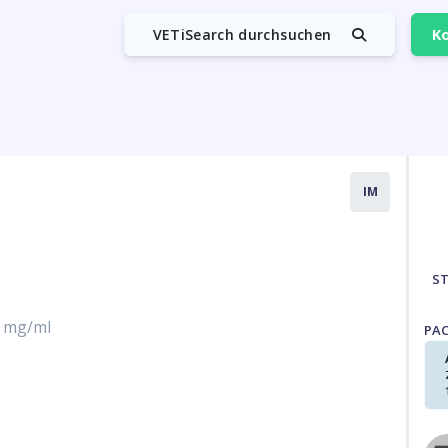
VETiSearch durchsuchen
Ko
IM
S
5 mg/ml
PA