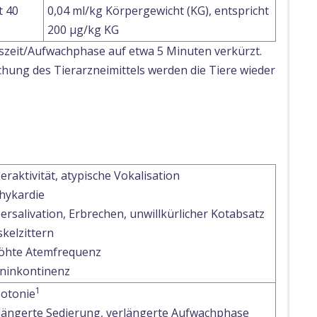
t 40
0,04 ml/kg Körpergewicht (KG), entspricht
200 μg/kg KG
szeit/Aufwachphase auf etwa 5 Minuten verkürzt.
hung des Tierarzneimittels werden die Tiere wieder
eraktivität, atypische Vokalisation
hykardie
ersalivation, Erbrechen, unwillkürlicher Kotabsatz
kelzittern
öhte Atemfrequenz
ninkontinenz
1
otonie
längerte Sedierung, verlängerte Aufwachphase