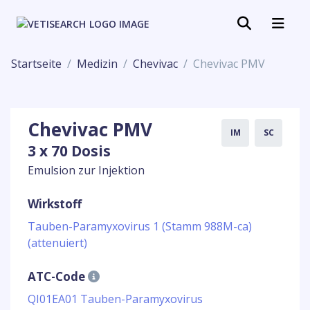
Startseite
Medizin
Chevivac
Chevivac PMV
Chevivac PMV
IM
SC
3 x 70 Dosis
Emulsion zur Injektion
Wirkstoff
Tauben-Paramyxovirus 1 (Stamm 988M-ca)
(attenuiert)
ATC-Code
QI01EA01 Tauben-Paramyxovirus