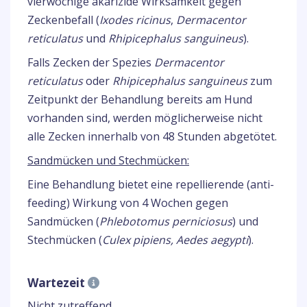
vierwöchige akarizide Wirksamkeit gegen
Zeckenbefall (
Ixodes ricinus
,
Dermacentor
reticulatus
und
Rhipicephalus sanguineus
).
Falls Zecken der Spezies
Dermacentor
reticulatus
oder
Rhipicephalus sanguineus
zum
Zeitpunkt der Behandlung bereits am Hund
vorhanden sind, werden möglicherweise nicht
alle Zecken innerhalb von 48 Stunden abgetötet.
Sandmücken und Stechmücken:
Eine Behandlung bietet eine repellierende (anti-
feeding) Wirkung von 4 Wochen gegen
Sandmücken (
Phlebotomus perniciosus
) und
Stechmücken (
Culex pipiens, Aedes aegypti
).
Wartezeit
Nicht zutreffend.