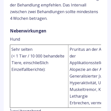
der Behandlung empfehlen. Das Intervall
zwischen zwei Behandlungen sollte mindestens
4 Wochen betragen.
Nebenwirkungen
Hund
Sehr selten
Pruritus an der Applik
(< 1 Tier / 10 000 behandelte
der
1
Tiere, einschließlich
Applikationsstelle
Einzelfallberichte):
Alopezie an der Applik
Generalisierter Juckre
Hyperaktivität, Unruh
Muskeltremor, Krämpf
Lethargie
Erbrechen, vermehrter
1