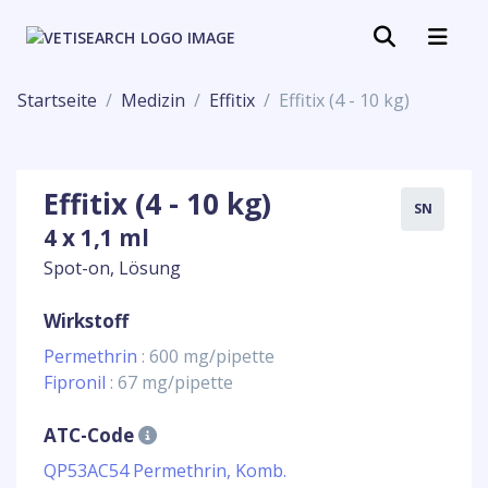
Startseite
Medizin
Effitix
Effitix (4 - 10 kg)
Effitix (4 - 10 kg)
SN
4 x 1,1 ml
Spot-on, Lösung
Wirkstoff
Permethrin
: 600 mg/pipette
Fipronil
: 67 mg/pipette
ATC-Code
QP53AC54 Permethrin, Komb.