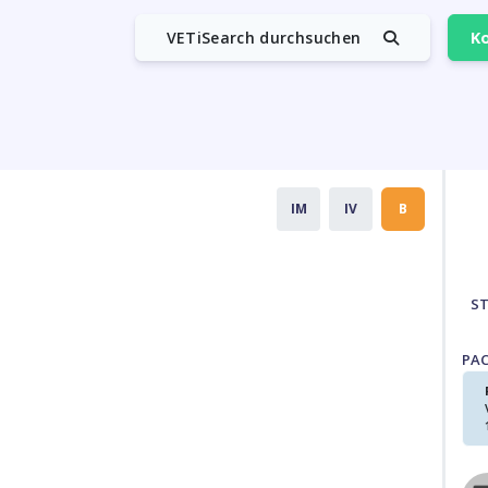
VETiSearch durchsuchen
Ko
IM
IV
B
S
PA