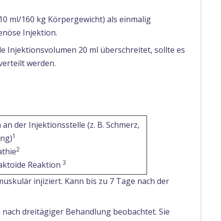
0 ml/160 kg Körpergewicht) als einmalig
enöse Injektion.
e Injektionsvolumen 20 ml überschreitet, sollte es
verteilt werden.
 an der Injektionsstelle (z. B. Schmerz,
1
ung)
2
athie
3
aktoide Reaktion
skulär injiziert. Kann bis zu 7 Tage nach der
 nach dreitägiger Behandlung beobachtet. Sie