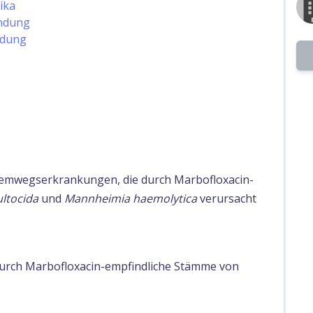
ika
endung
ndung
emwegserkrankungen, die durch Marbofloxacin-
ltocida
und
Mannheimia haemolytica
verursacht
durch Marbofloxacin-empfindliche Stämme von