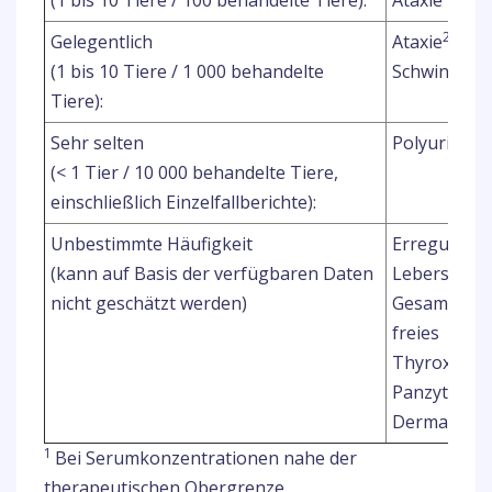
(1 bis 10 Tiere / 100 behandelte Tiere):
Ataxie
2
Gelegentlich
Ataxie
, Sch
2
(1 bis 10 Tiere / 1 000 behandelte
Schwindel
Tiere):
3
Sehr selten
Polyurie
, P
(< 1 Tier / 10 000 behandelte Tiere,
einschließlich Einzelfallberichte):
4
Unbestimmte Häufigkeit
Erregung
(kann auf Basis der verfügbaren Daten
Leberschäd
nicht geschätzt werden)
Gesamtthyro
freies
Thyroxin (fT
Panzytopen
8
Dermatitis
1
Bei Serumkonzentrationen nahe der
therapeutischen Obergrenze