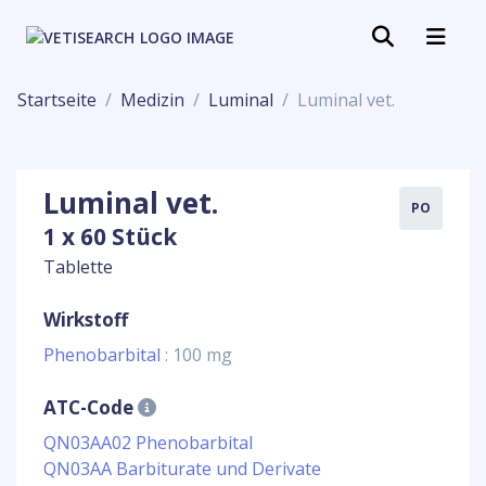
Startseite
Medizin
Luminal
Luminal vet.
Luminal vet.
PO
1 x 60 Stück
Tablette
Wirkstoff
Phenobarbital
: 100 mg
ATC-Code
QN03AA02 Phenobarbital
QN03AA Barbiturate und Derivate