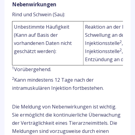
Nebenwirkungen
Rind und Schwein (Sau):
Unbestimmte Häufigkeit
Reaktion an der Injekt
(Kann auf Basis der
Schwellung an der
2
vorhandenen Daten nicht
Injektionsstelle
, Sch
2
geschätzt werden):
Injektionsstelle
,
Entzündung an der Inj
1
Vorübergehend.
2
Kann mindestens 12 Tage nach der
intramuskulären Injektion fortbestehen.
Die Meldung von Nebenwirkungen ist wichtig.
Sie ermöglicht die kontinuierliche Überwachung
der Verträglichkeit eines Tierarzneimittels. Die
Meldungen sind vorzugsweise durch einen