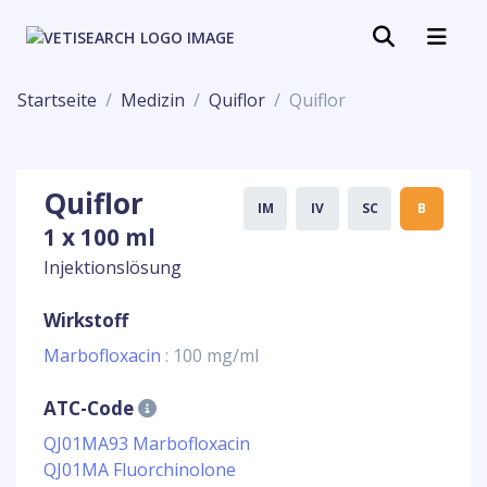
Startseite
Medizin
Quiflor
Quiflor
Quiflor
IM
IV
SC
B
1 x 100 ml
Injektionslösung
Wirkstoff
Marbofloxacin
: 100 mg/ml
ATC-Code
QJ01MA93 Marbofloxacin
QJ01MA Fluorchinolone