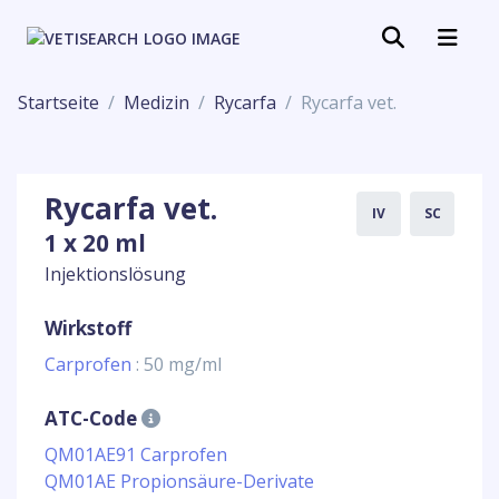
Startseite
Medizin
Rycarfa
Rycarfa vet.
Rycarfa vet.
IV
SC
1 x 20 ml
Injektionslösung
Wirkstoff
Carprofen
: 50 mg/ml
ATC-Code
QM01AE91 Carprofen
QM01AE Propionsäure-Derivate