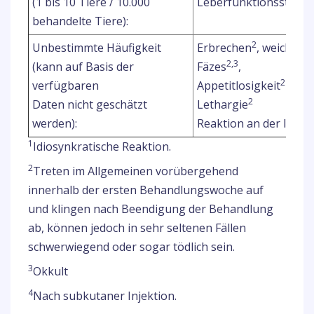
(1 bis 10 Tiere / 10.000
Leberfunktionsstöru
behandelte Tiere):
2
Unbestimmte Häufigkeit
Erbrechen
, weiche F
2,3
(kann auf Basis der
Fäzes
,
2
verfügbaren
Appetitlosigkeit
2
Daten nicht geschätzt
Lethargie
werden):
Reaktion an der Injekt
1
Idiosynkratische Reaktion.
2
Treten im Allgemeinen vorübergehend
innerhalb der ersten Behandlungswoche auf
und klingen nach Beendigung der Behandlung
ab, können jedoch in sehr seltenen Fällen
schwerwiegend oder sogar tödlich sein.
3
Okkult
4
Nach subkutaner Injektion.