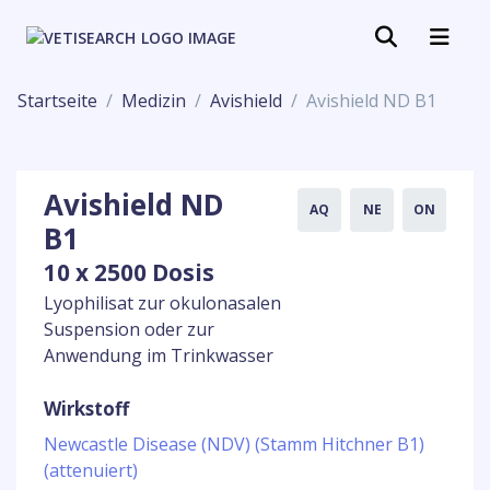
Startseite
Medizin
Avishield
Avishield ND B1
Avishield ND
AQ
NE
ON
B1
10 x 2500 Dosis
Lyophilisat zur okulonasalen
Suspension oder zur
Anwendung im Trinkwasser
Wirkstoff
Newcastle Disease (NDV) (Stamm Hitchner B1)
(attenuiert)