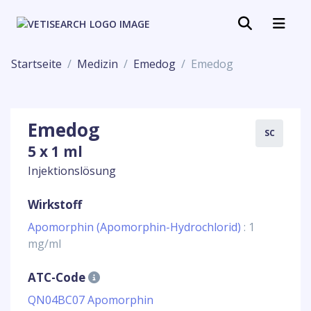
Startseite
Medizin
Emedog
Emedog
Emedog
SC
5 x 1 ml
Injektionslösung
Wirkstoff
Apomorphin (Apomorphin-Hydrochlorid)
: 1
mg/ml
ATC-Code
QN04BC07 Apomorphin