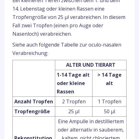
Bei kleineren Tieren zwischen dem 1. und dem
14. Lebenstag oder kleinen Rassen eine
Tropfengröße von 25 µl verabreichen. In diesem
Fall zwei Tropfen (einen pro Auge oder
Nasenloch) verabreichen.
Siehe auch folgende Tabelle zur oculo-nasalen
Verabreichung:
ALTER UND TIERART
1-14 Tage alt
> 14 Tage
oder kleine
alt
Rassen
Anzahl Tropfen
2 Tropfen
1 Tropfen
Tropfengröße
25 µl
50 µl
Eine Ampulle in destilliertem
oder alternativ in sauberem,
Rekonstitution
kaltem, nicht chloriertem