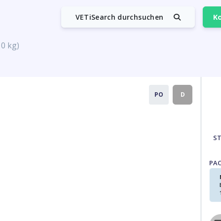
VETiSearch durchsuchen
Ko
10 kg)
PO
D
S
PA