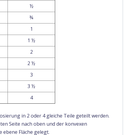
½
¾
1
1 ½
2
2 ½
3
3 ½
4
ierung in 2 oder 4 gleiche Teile geteilt werden.
bten Seite nach oben und der konvexen
e ebene Fläche gelegt.