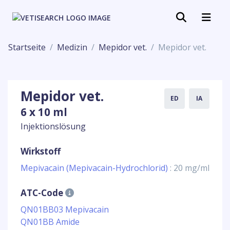
Startseite
Medizin
Mepidor vet.
Mepidor vet.
Mepidor vet.
ED
IA
6 x 10 ml
Injektionslösung
Wirkstoff
Mepivacain (Mepivacain-Hydrochlorid)
: 20 mg/ml
ATC-Code
QN01BB03 Mepivacain
QN01BB Amide