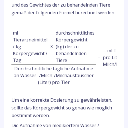
und des Gewichtes der zu behandelnden Tiere
gemäß der folgenden Formel berechnet werden:
ml
durchschnittliches
Tierarzneimittel
Körpergewicht
/ kg
X
(kg) der zu
… ml Tierar
Körpergewicht /
behandelnden
=
pro Liter T
Tag
Tiere
Milch/Milc
Durchschnittliche tägliche Aufnahme
an Wasser- /Milch-/Milchaustauscher
(Liter) pro Tier
Um eine korrekte Dosierung zu gewährleisten,
sollte das Körpergewicht so genau wie möglich
bestimmt werden.
Die Aufnahme von medikiertem Wasser /