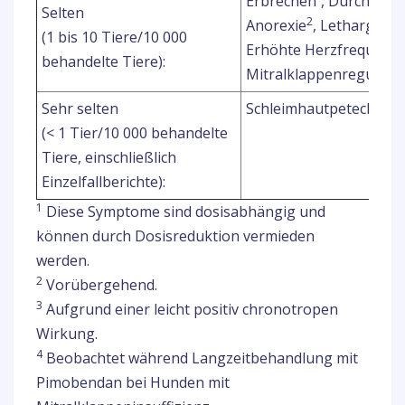
Erbrechen
, Durchfall
Selten
2
2
Anorexie
, Lethargie
(1 bis 10 Tiere/10 000
1
Erhöhte Herzfrequenz
behandelte Tiere):
Mitralklappenregurgita
5
Sehr selten
Schleimhautpetechien
(< 1 Tier/10 000 behandelte
Tiere, einschließlich
Einzelfallberichte):
1
Diese Symptome sind dosisabhängig und
können durch Dosisreduktion vermieden
werden.
2
Vorübergehend.
3
Aufgrund einer leicht positiv chronotropen
Wirkung.
4
Beobachtet während Langzeitbehandlung mit
Pimobendan bei Hunden mit