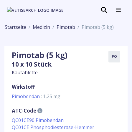
Startseite
Medizin
Pimotab
Pimotab (5 kg)
Pimotab (5 kg)
PO
10 x 10 Stück
Kautablette
Wirkstoff
Pimobendan
: 1,25 mg
ATC-Code
QC01CE90 Pimobendan
QC01CE Phosphodiesterase-Hemmer