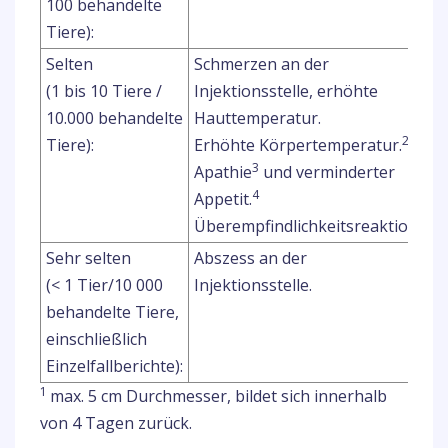
100 behandelte
Tiere):
Selten
Schmerzen an der
(1 bis 10 Tiere /
Injektionsstelle, erhöhte
10.000 behandelte
Hauttemperatur.
2
Tiere):
Erhöhte Körpertemperatur.
3
Apathie
und verminderter
4
Appetit.
5
Überempfindlichkeitsreaktion.
Sehr selten
Abszess an der
(< 1 Tier/10 000
Injektionsstelle.
behandelte Tiere,
einschließlich
Einzelfallberichte):
1
max. 5 cm Durchmesser, bildet sich innerhalb
von 4 Tagen zurück.