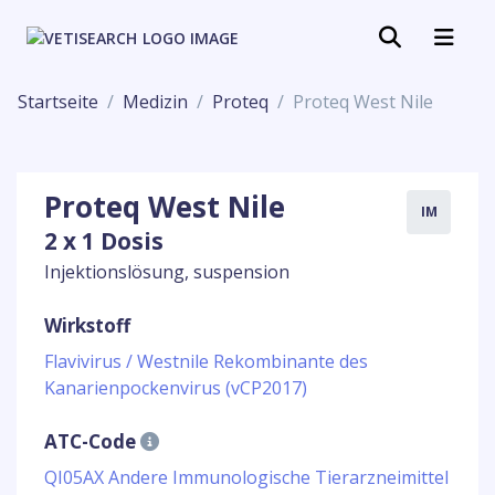
Startseite
Medizin
Proteq
Proteq West Nile
Proteq West Nile
IM
2 x 1 Dosis
Injektionslösung, suspension
Wirkstoff
Flavivirus / Westnile Rekombinante des
Kanarienpockenvirus (vCP2017)
ATC-Code
QI05AX Andere Immunologische Tierarzneimittel